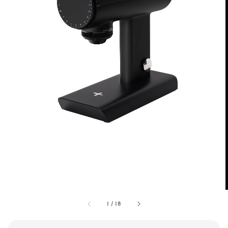
1
/
18