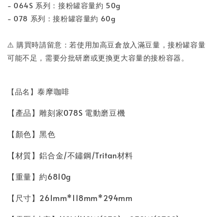
- 064S 系列：接粉罐容量約 50g
- 078 系列：接粉罐容量約 60g
⚠️ 購買時請留意：若使用加高豆倉放入滿豆量，接粉罐容量
可能不足，需要分批研磨或更換更大容量的接粉容器。
泰摩咖啡
【品名】
【產品】雕刻家078S 電動磨豆機
【顏色】黑色
【材質】鋁合金/不鏽鋼/Tritan材料
【重量】約6810g
【尺寸】261mm*118mm*294mm