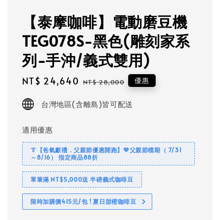
【泰摩咖啡】電動磨豆機
TEG078S-黑色(雕刻家系
列-手沖/義式雙用)
Sale
NT$ 24,640
Regular
優惠
NT$ 28,000
price
price
台灣地區(含離島)皆可配送
適用優惠
👔【爸氣獻禮．父親節優惠開跑】💚父親節檔期（ 7/31
～8/16） 指定商品88折
單筆滿 NT$5,000送 半磅義式咖啡豆
限時加購價415元/包 ! 夏日甜橙咖啡豆