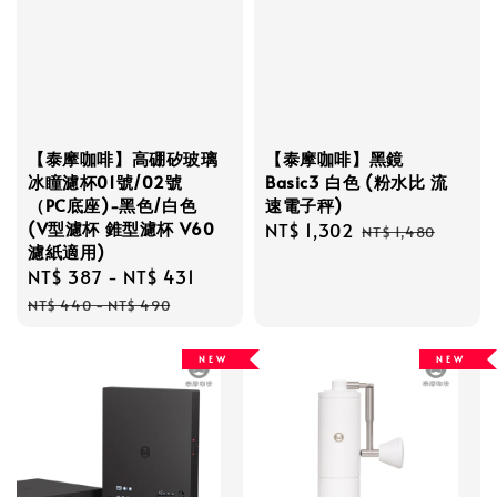
【泰摩咖啡】高硼矽玻璃
【泰摩咖啡】黑鏡
冰瞳濾杯01號/02號
Basic3 白色 (粉水比 流
（PC底座)-黑色/白色
速電子秤)
(V型濾杯 錐型濾杯 V60
Sale
NT$ 1,302
Regular
NT$ 1,480
濾紙適用)
price
price
Sale
NT$ 387
-
NT$ 431
Regular
price
price
NT$ 440
-
NT$ 490
N E W
N E W