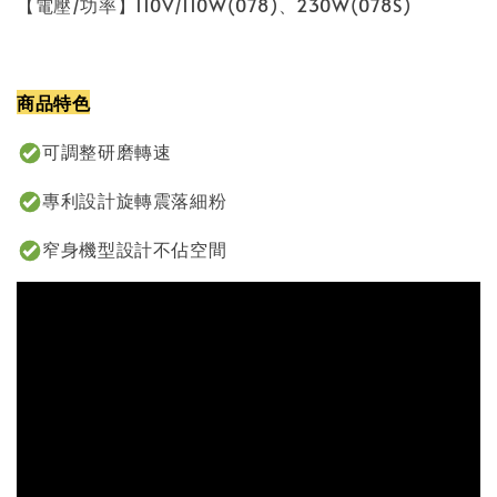
【電壓/功率】110V/110W(078)、230W(078S)
商品特色
可調整研磨轉速
專利設計旋轉震落細粉
窄身機型設計不佔空間