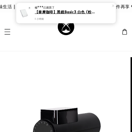
活 | 泰摩 甘露品鑑杯 |限時 8 折｜優惠價 $785 第二件再享 