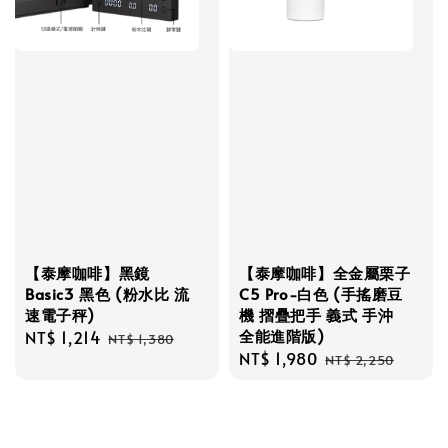
【泰摩咖啡】黑鏡
【泰摩咖啡】全金屬栗子
Basic3 黑色 (粉水比 流
C5 Pro-白色 (手搖磨豆
速電子秤)
機 摺疊把手 義式 手沖
全能進階版)
Sale
NT$ 1,214
Regular
NT$ 1,380
Sale
NT$ 1,980
Regular
price
price
NT$ 2,250
price
price