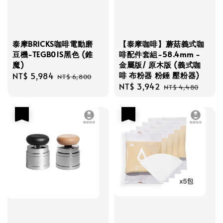
泰摩BRICKS咖啡電動磨
【泰摩咖啡】蘑菇義式咖
豆機-TEGB01S黑色 (錐
啡配件套組-58.4mm -
魔)
金屬版/ 原木版 (義式咖
啡 布粉器 粉錘 壓粉器)
Sale
NT$ 5,984
Regular
NT$ 6,800
Sale
NT$ 3,942
Regular
price
price
NT$ 4,480
price
price
優惠
優惠