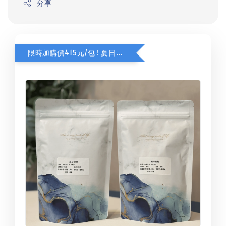
分享
限時加購價415元/包 ! 夏日甜橙咖啡豆