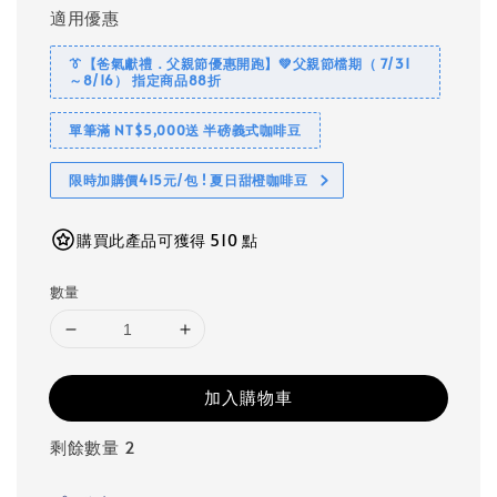
適用優惠
👔【爸氣獻禮．父親節優惠開跑】💚父親節檔期（ 7/31
～8/16） 指定商品88折
單筆滿 NT$5,000送 半磅義式咖啡豆
限時加購價415元/包 ! 夏日甜橙咖啡豆
購買此產品可獲得 510 點
數量
加入購物車
剩餘數量 2