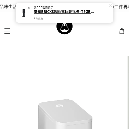
味生活 | 泰摩 甘露品鑑杯 |限時 8 折｜優惠價 $785 第二件再
素***
已購買了
泰摩BRICKS咖啡電動磨豆機-TEGB01S黑色 (錐魔)
1 分鐘前