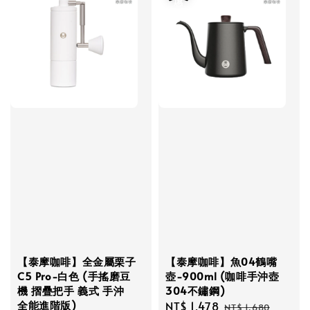
【泰摩咖啡】全金屬栗子
【泰摩咖啡】魚04鶴嘴
C5 Pro-白色 (手搖磨豆
壺-900ml (咖啡手沖壺
機 摺疊把手 義式 手沖
304不鏽鋼)
全能進階版)
Sale
NT$ 1,478
Regular
NT$ 1,680