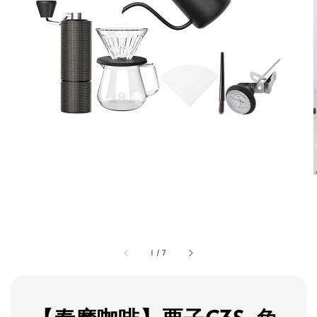
1
/
7