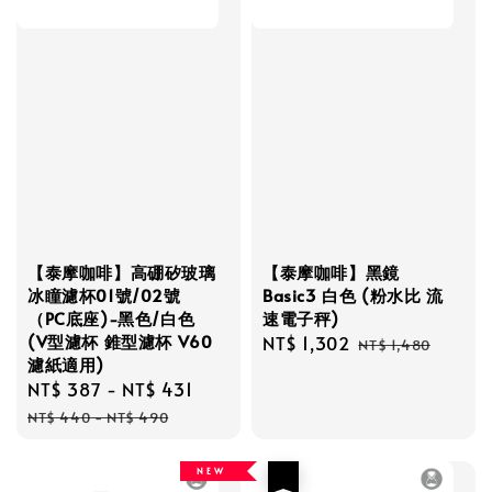
【泰摩咖啡】高硼矽玻璃
【泰摩咖啡】黑鏡
冰瞳濾杯01號/02號
Basic3 白色 (粉水比 流
（PC底座)-黑色/白色
速電子秤)
(V型濾杯 錐型濾杯 V60
Sale
NT$ 1,302
Regular
NT$ 1,480
濾紙適用)
price
price
Sale
NT$ 387
-
NT$ 431
Regular
price
price
NT$ 440
-
NT$ 490
N E W
優惠