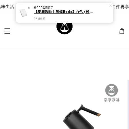
35 分鐘前
生活 | 泰摩 甘露品鑑杯 |限時 8 折｜優惠價 $785 第二件再享