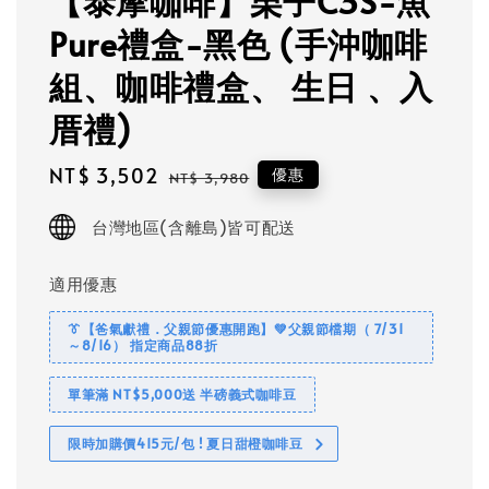
【泰摩咖啡】栗子C3S-魚
Pure禮盒-黑色 (手沖咖啡
組、咖啡禮盒、 生日 、入
厝禮)
Sale
NT$ 3,502
Regular
優惠
NT$ 3,980
price
price
台灣地區(含離島)皆可配送
適用優惠
👔【爸氣獻禮．父親節優惠開跑】💚父親節檔期（ 7/31
～8/16） 指定商品88折
單筆滿 NT$5,000送 半磅義式咖啡豆
限時加購價415元/包 ! 夏日甜橙咖啡豆