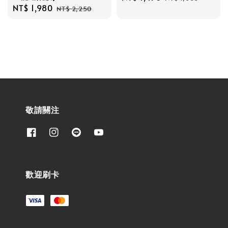
Sale
NT$ 1,980
Regular
price
price
NT$ 2,250
price
price
敬請關注
歡迎刷卡