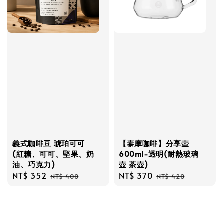
義式咖啡豆 琥珀可可
【泰摩咖啡】分享壺
(紅糖、可可、堅果、奶
600ml-透明(耐熱玻璃
油、巧克力)
壺 茶壺)
Sale
NT$ 352
Regular
Sale
NT$ 370
Regular
NT$ 400
NT$ 420
price
price
price
price