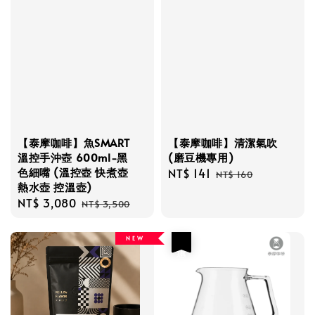
【泰摩咖啡】魚SMART
【泰摩咖啡】清潔氣吹
溫控手沖壺 600ml-黑
(磨豆機專用)
色細嘴 (溫控壺 快煮壺
Sale
NT$ 141
Regular
NT$ 160
熱水壺 控溫壺)
price
price
Sale
NT$ 3,080
Regular
NT$ 3,500
price
price
N E W
優惠