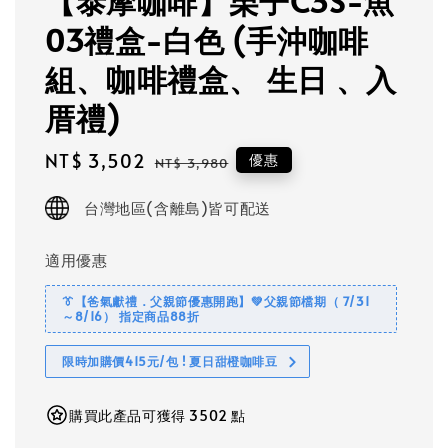
【泰摩咖啡】栗子C3S-魚
03禮盒-白色 (手沖咖啡
組、咖啡禮盒、 生日 、入
厝禮)
Sale
NT$ 3,502
Regular
優惠
NT$ 3,980
price
price
台灣地區(含離島)皆可配送
適用優惠
👔【爸氣獻禮．父親節優惠開跑】💚父親節檔期（ 7/31
～8/16） 指定商品88折
限時加購價415元/包 ! 夏日甜橙咖啡豆
購買此產品可獲得 3502 點