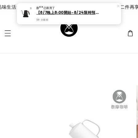
生活 | 泰摩 甘露品鑑杯 |限時 8 折｜優惠價 $785 第二件再享
顏**
已購買了
【8/7晚上8:00開始-8/24限時預購價格3380元 】泰摩咖啡 魚ProX溫控手沖壺 黑色/白色
59 分鐘前