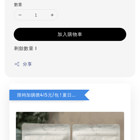
數量
加入購物車
剩餘數量 1
分享
限時加購價415元/包 ! 夏日甜橙咖啡豆