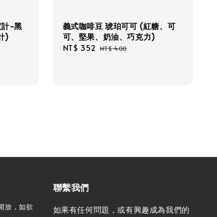
計-黑
義式咖啡豆 琥珀可可 (紅糖、可
計)
可、堅果、奶油、巧克力)
Sale
NT$ 352
Regular
NT$ 400
price
price
聯繫我們
開放，如欲
如果有任何問題，或有興趣成為我們的