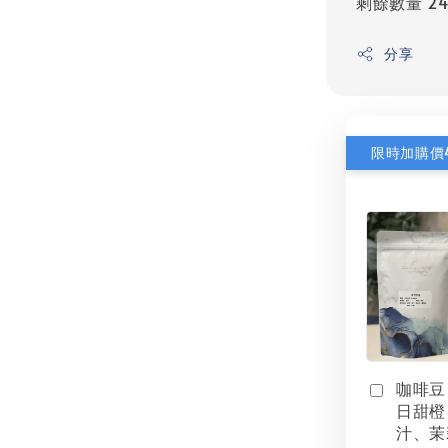
剩餘數量 2
分享
咖啡豆
日甜橙
汁、茉