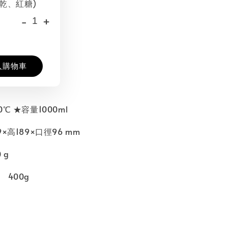
乾、紅糖)
-
+
入購物車
℃ ★容量1000ml
×高189×口徑96 mm
 g
 400g