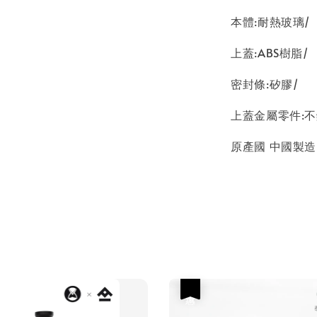
本體:耐熱玻璃/
上蓋:ABS樹脂/
密封條:矽膠/
上蓋金屬零件:
原產國 中國製造
優惠