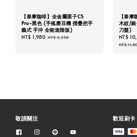
【泰摩咖啡】全金屬栗子C5
【泰摩咖
Pro-黑色 (手搖磨豆機 摺疊把手
木紋/銀
義式 手沖 全能進階版)
刀盤)
Sale
NT$ 1,980
Regular
Sale
NT$ 10
NT$ 2,250
price
price
price
NT$ 11,8
敬請關注
歡迎刷卡