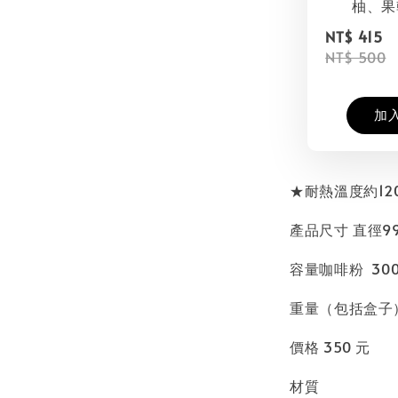
柚、果
NT$ 415
NT$ 500
加
★耐熱溫度約120
產品尺寸 直徑99
容量咖啡粉 300
重量（包括盒子）
價格 350 元
材質