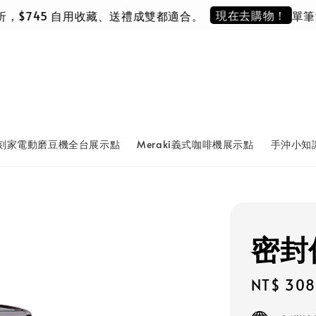
現在去購物！
折，$745 自用收藏、送禮成雙都適合。
單筆滿 N
刻家電動磨豆機全台展示點
Meraki義式咖啡機展示點
手沖小知
密封
Sale
NT$ 308
price