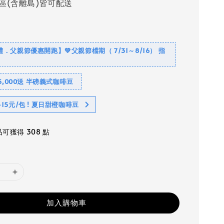
區(含離島)皆可配送
禮．父親節優惠開跑】💚父親節檔期（ 7/31～8/16） 指
5,000送 半磅義式咖啡豆
15元/包 ! 夏日甜橙咖啡豆
可獲得 308 點
加入購物車