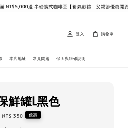
T$5,000送 半磅義式咖啡豆
【爸氣獻禮．父親節優惠開跑】8/1
登入
購物車
識
本店地址
常見問題
保固與維修說明
保鮮罐L黑色
Regular
優惠
NT$ 350
price