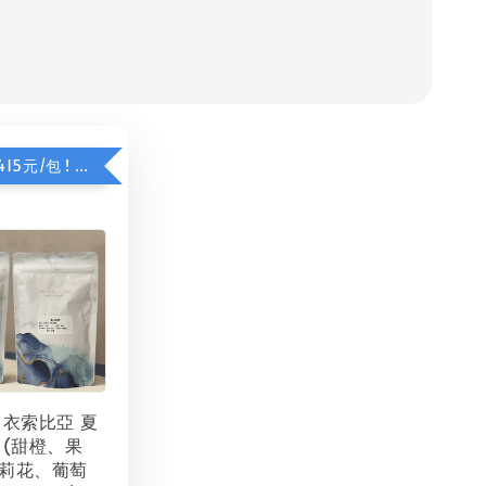
4
限時加購價415元/包 ! 夏日甜橙咖啡豆
 衣索比亞 夏
 (甜橙、果
莉花、葡萄