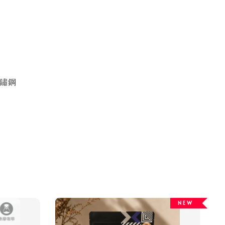
不鏽鋼
N E W