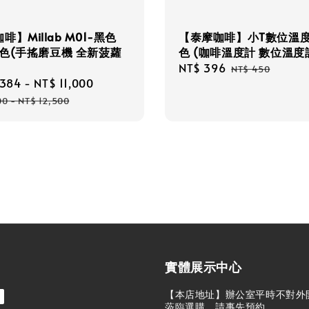
啡】Millab M01-黑色
【泰摩咖啡】小T數位溫度
色(手搖磨豆機 全新菠蘿
色 (咖啡溫度計 數位溫度
Sale
NT$ 396
Regular
NT$ 450
,384
-
NT$ 11,000
Regular
price
price
price
00
-
NT$ 12,500
實體展示中心
【本店地址】辦公室平時不對外
蒞臨選購，請事先預約。