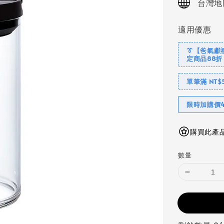
台灣地
適用優惠
👔【爸氣獻
定商品88折
單筆滿 NT$
限時加購價4
購買此產品
數量