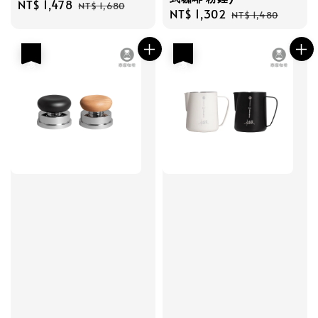
Sale
NT$ 1,478
Regular
NT$ 1,680
Sale
NT$ 1,302
Regular
NT$ 1,480
price
price
price
price
優惠
優惠