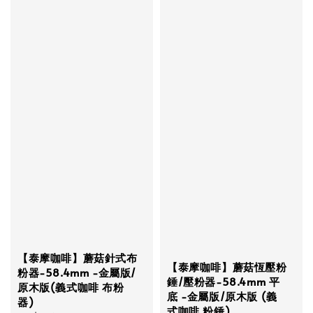
【泰摩咖啡】蘑菇針式布
【泰摩咖啡】蘑菇恆壓粉
粉器-58.4mm -金屬版/
錘/壓粉器-58.4mm 平
原木版(義式咖啡 布粉
底 -金屬版/原木版 (義
器)
式咖啡 粉錘)