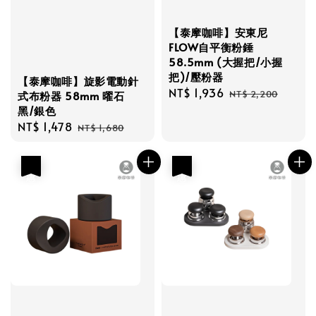
【泰摩咖啡】安東尼
FLOW自平衡粉錘
58.5mm (大握把/小握
把)/壓粉器
【泰摩咖啡】旋影電動針
Sale
NT$ 1,936
Regular
NT$ 2,200
式布粉器 58mm 曜石
price
price
黑/銀色
Sale
NT$ 1,478
Regular
NT$ 1,680
price
price
優惠
優惠