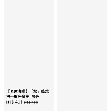
【泰摩咖啡】「墩」義式
把手壓粉底座-黑色
Sale
NT$ 431
Regular
NT$ 490
price
price