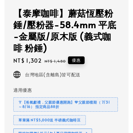
【泰摩咖啡】蘑菇恆壓粉
錘/壓粉器-58.4mm 平底
-金屬版/原木版 (義式咖
啡 粉錘)
Sale
NT$ 1,302
Regular
優惠
NT$ 1,480
price
price
台灣地區(含離島)皆可配送
適用優惠
👔【爸氣獻禮．父親節優惠開跑】💚父親節檔期（ 7/31
～8/16） 指定商品88折
單筆滿 NT$5,000送 半磅義式咖啡豆