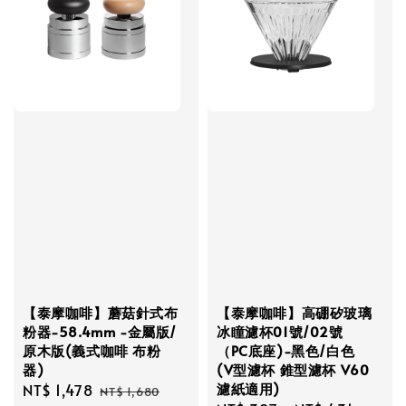
【泰摩咖啡】蘑菇針式布
【泰摩咖啡】高硼矽玻璃
粉器-58.4mm -金屬版/
冰瞳濾杯01號/02號
原木版(義式咖啡 布粉
（PC底座)-黑色/白色
器)
(V型濾杯 錐型濾杯 V60
濾紙適用)
Sale
NT$ 1,478
Regular
NT$ 1,680