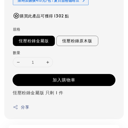
限時加購價415元/包 ! 夏日甜橙咖啡豆
購買此產品可獲得 1302 點
規格
恆壓粉錘金屬版
恆壓粉錘原木版
數量
加入購物車
恆壓粉錘金屬版 只剩 1 件
分享