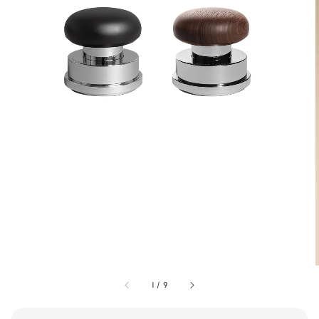
1
/
9