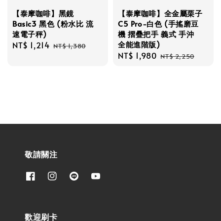
【泰摩咖啡】黑鏡
【泰摩咖啡】全金屬栗子
Basic3 黑色 (粉水比 流
C5 Pro-白色 (手搖磨豆
速電子秤)
機 摺疊把手 義式 手沖
全能進階版)
Sale
NT$ 1,214
Regular
NT$ 1,380
Sale
NT$ 1,980
Regular
price
price
NT$ 2,250
price
price
敬請關注
歡迎刷卡