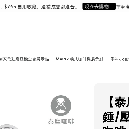
現在去購物！
5 自用收藏、送禮成雙都適合。
單筆滿 NT$5,0
刻家電動磨豆機全台展示點
Meraki義式咖啡機展示點
手沖小知
【泰
錘/