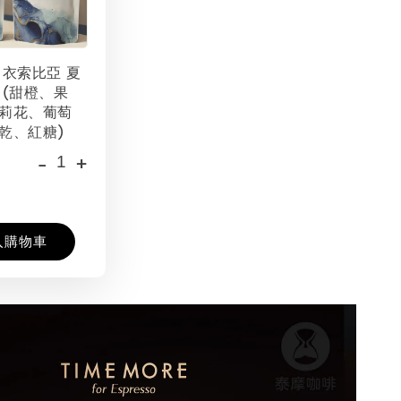
 衣索比亞 夏
 (甜橙、果
莉花、葡萄
乾、紅糖)
-
+
入購物車