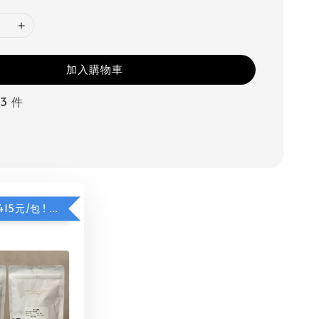
加入購物車
3 件
限時加購價415元/包 ! 夏日甜橙咖啡豆