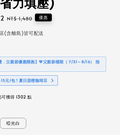
 省力填壓)
02
Regular
優惠
NT$ 1,480
price
區(含離島)皆可配送
禮．父親節優惠開跑】💚父親節檔期（ 7/31～8/16） 指
15元/包 ! 夏日甜橙咖啡豆
可獲得 1302 點
啞光白