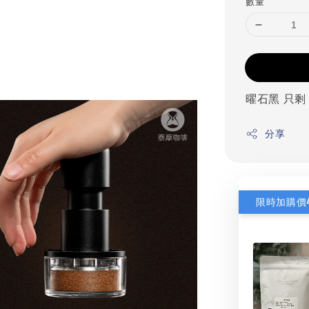
數量
曜石黑 只剩 
分享