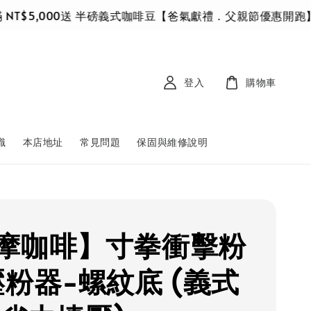
00送 半磅義式咖啡豆
【爸氣獻禮．父親節優惠開跑】8/16截止 
登入
購物車
識
本店地址
常見問題
保固與維修說明
摩咖啡】寸拳衝擊粉
壓粉器-螺紋底 (義式