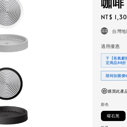
咖啡
Sale
NT$ 1,3
price
台灣地
適用優惠
👔【爸氣獻
定商品88折
限時加購價4
購買此產品
顏色
曜石黑