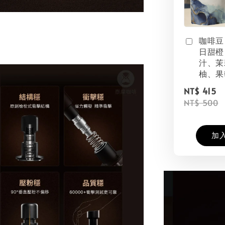
咖啡豆
日甜橙
汁、茉
柚、果
NT$ 415
NT$ 500
加