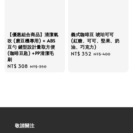
【優惠組合商品】清潔氣
義式咖啡豆 琥珀可可
吹 (磨豆機專用) + ABS
(紅糖、可可、堅果、奶
豆勺 鏟型設計量取方便
油、巧克力)
(咖啡豆匙) +PP清潔毛
Sale
NT$ 352
Regular
NT$ 400
刷
price
price
Sale
NT$ 308
Regular
NT$ 350
price
price
敬請關注