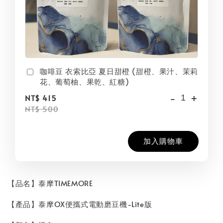
咖啡豆 衣索比亞 夏日甜橙 (甜橙、果汁、茉莉
花、葡萄柚、果乾、紅糖)
-
+
NT$ 415
NT$ 500
加入購物車
【品名】泰摩TIMEMORE
【產品】泰摩OX便攜式電動磨豆機-Lite版