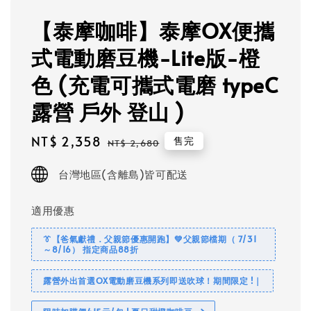
【泰摩咖啡】泰摩OX便攜
式電動磨豆機-Lite版-橙
色 (充電可攜式電磨 typeC
露營 戶外 登山 )
Sale
NT$ 2,358
Regular
售完
NT$ 2,680
price
price
台灣地區(含離島)皆可配送
適用優惠
👔【爸氣獻禮．父親節優惠開跑】💚父親節檔期（ 7/31
～8/16） 指定商品88折
露營外出首選OX電動磨豆機系列即送吹球！期間限定 !｜