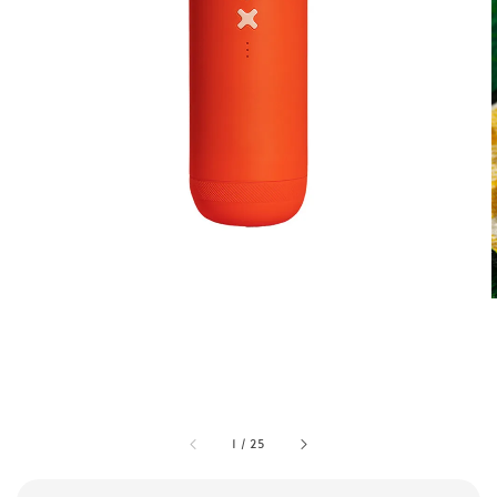
1
/
25