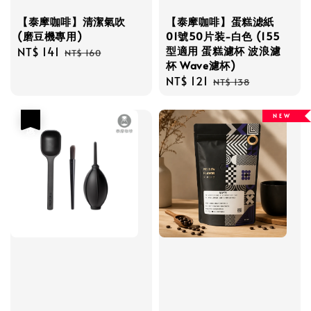
【泰摩咖啡】清潔氣吹
【泰摩咖啡】蛋糕滤紙
(磨豆機專用)
01號50片装-白色 (155
型適用 蛋糕濾杯 波浪濾
Sale
NT$ 141
Regular
NT$ 160
杯 Wave濾杯)
price
price
Sale
NT$ 121
Regular
NT$ 138
price
price
N E W
優惠