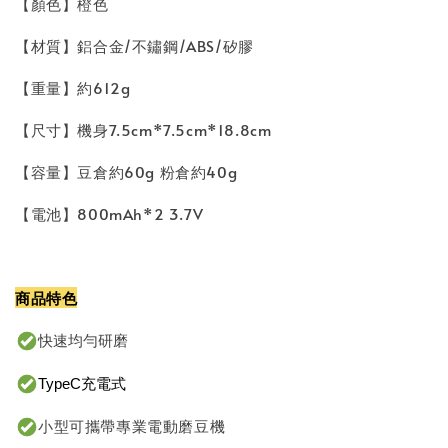
【顏色】橙色
【材質】鋁合金/不鏽鋼/ABS/矽膠
【重量】約612g
【尺寸】機身7.5cm*7.5cm*18.8cm
【容量】豆倉約60g 粉倉約40g
【電池】800mAh*2 3.7V
商品特色
快速均勻研磨
TypeC充電式
小型可攜帶專業電動磨豆機