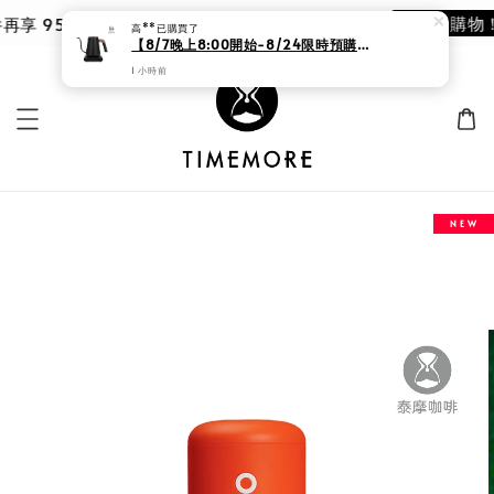
現在去購物！
件再享 95 折，$745 自用收藏、送禮成雙都適合。
高**
已購買了
【8/7晚上8:00開始-8/24限時預購價格3380元 】泰摩咖啡 魚ProX溫控手沖壺 黑色/白色
1 小時前
N E W